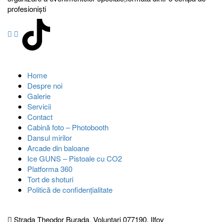
profesionişti
Link-uri utile
Home
Despre noi
Galerie
Servicii
Contact
Cabină foto – Photobooth
Dansul mirilor
Arcade din baloane
Ice GUNS – Pistoale cu CO2
Platforma 360
Tort de shoturi
Politică de confidențialitate
Informatii utile
Strada Theodor Burada, Voluntari 077190, Ilfov