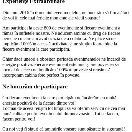
Experiențe Extraordinare
Din anul 2016 în domeniul evenimentelor, ne bucurăm să fim alături
de voi în cele mai fericite momente ale vieții voastre!
Am participat la peste 800 de evenimente și fiecare eveniment a
rămas în sufletele noastre. Ne aducem aminte cu drag de fiecare
pereche cu care am avut ocazia de a colabora. Ne place să ne
implicăm 100% în această activitate și ne simțim foarte bine la
fiecare eveniment la care participăm.
Chiar dacă uneori e obositor, perioada evenimentelor ne încarcă de
energie pozitivă. Fiecare eveniment este unic și are povestea să
tocmai de aceea ne implicăm 100% în poveste și reușim să
incorporam cabina foto perfect în poveste.
Ne bucurăm de participare
Cu fiecare eveniment la care participăm ne încărcăm cu multă
energie pozitivă de la fiecare dintre voi!
Tocmai de aceea reușim tot timpul să vă oferim servicii de cea mai
bună calitate pentru evenimentul dumneavoastra. Tot ce facem,
facem pentru voi!
Cu noi veți fi siguri că amintirile voastre sunt păstrate în siguranță!