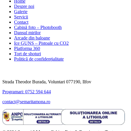
Home
Despre noi
Galerie
Servicii
Contact
Cabină foto – Photobooth
Dansul mirilor
Arcade din baloane
Ice GUNS – Pistoale cu CO2
Platforma 360
Tort de shoturi
Politică de confidențialitate
Informatii utile
Strada Theodor Burada, Voluntari 077190, Ilfov
Programari: 0752 594 644
contact@semaritamona.ro